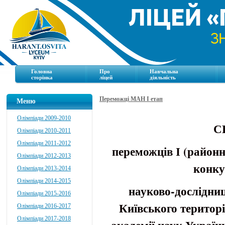
Головна
Про
Навчальна
сторінка
ліцей
діяльність
Переможці МАН І етап
Меню
Олімпіади 2009-2010
С
Олімпіади 2010-2011
Олімпіади 2011-2012
переможців І (районн
Олімпіади 2012-2013
конку
Олімпіади 2013-2014
Олімпіади 2014-2015
науково-дослідниц
Олімпіади 2015-2016
Київського територ
Олімпіади 2016-2017
Олімпіади 2017-2018