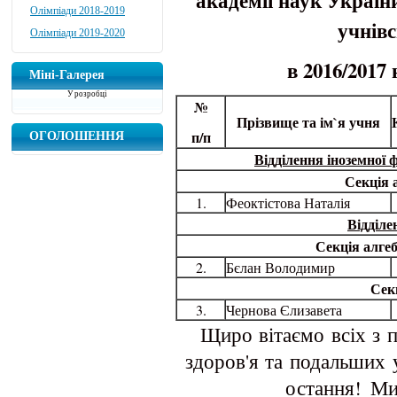
академії наук Україн
Олімпіади 2018-2019
учнівс
Олімпіади 2019-2020
в 2016/2017
Міні-Галерея
У розробці
№
Прізвище та ім
`
я учня
п/п
ОГОЛОШЕННЯ
Відділення іноземної ф
Секція 
1.
Феоктістова Наталія
Відділ
Секція алгеб
2.
Бєлан Володимир
Секц
3.
Чернова Єлизавета
Щиро вітаємо всіх з 
здоров'я та подальших 
остання! М