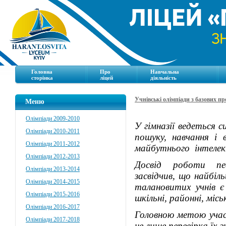
Головна
Про
Навчальна
сторінка
ліцей
діяльність
Учнівські олімпіади з базових пр
Меню
Олімпіади 2009-2010
У гімназії ведеться 
Олімпіади 2010-2011
пошуку, навчання і 
Олімпіади 2011-2012
майбутнього інтеле
Олімпіади 2012-2013
Досвід роботи педа
Олімпіади 2013-2014
засвідчив, що найбі
Олімпіади 2014-2015
талановитих учнів є
Олімпіади 2015-2016
шкільні, районні, міс
Олімпіади 2016-2017
Головною метою участі
Олімпіади 2017-2018
не лише перевірка їх 