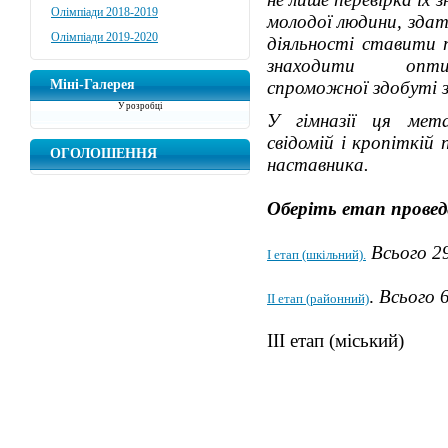
Олімпіади 2018-2019
молодої людини, здат
Олімпіади 2019-2020
діяльності ставити 
знаходити оптим
Міні-Галерея
спроможної здобуті з
У розробці
У гімназії ця мета
свідомій і кропіткій
ОГОЛОШЕННЯ
наставника.
Оберіть етап провед
Всього 2
І етап (шкільний).
.
Всього 
ІІ етап (районний)
ІІІ етап (міський)