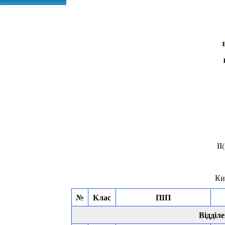
ІІ
Ки
№
Клас
ПІП
Відділе