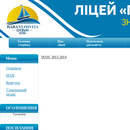
Головна
Про
Навчальна
сторінка
ліцей
діяльність
МАН_2013-2014
Меню
Олімпіади
МАН
Конкурси
'Слов'янський
вісник'
ОГОЛОШЕННЯ
У розробці
ПОСИЛАННЯ