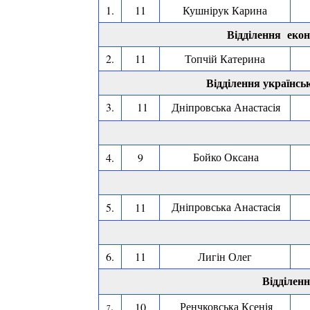
1.
11
Кушнірук Карина
Відділення
еконо
2.
11
Топчій Катерина
Відділення українськ
3.
11
Дніпровська Анастасія
Бойко Оксана
4.
9
Дніпровська Анастасія
5.
11
6.
11
Лигін Олег
Відділенн
.
Ренчковська Ксенія
10
7