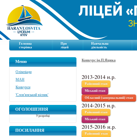
Головна
Про
Навчальна
сторінка
ліцей
діяльність
Конкурс ім.П.Яцика
Меню
Олімпіади
2013-2014 н.р.
МАН
Районний етап
Конкурси
Міський етап
'Слов'янський вісник'
Обласний (завершальний) етап
2014-2015 н.р.
ОГОЛОШЕННЯ
Районний етап
У розробці
Міський етап
2015-2016 н.р.
ПОСИЛАННЯ
Районний етап