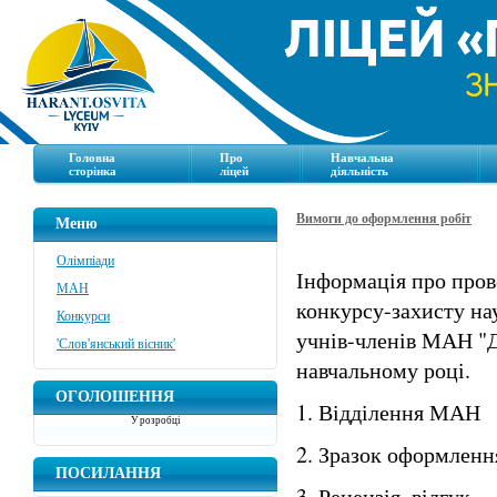
Головна
Про
Навчальна
сторінка
ліцей
діяльність
Вимоги до оформлення робіт
Меню
Олімпіади
Інформація про пров
МАН
конкурсу-захисту на
Конкурси
учнів-членів МАН "Д
'Слов'янський вісник'
навчальному році.
ОГОЛОШЕННЯ
1. Відділення МА
У розробці
2. Зразок оформле
ПОСИЛАННЯ
3. Рецензія, відг