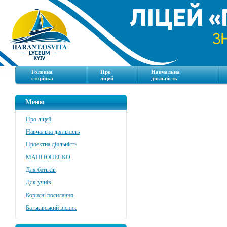
Головна
Про
Навчальна
сторінка
ліцей
діяльність
Меню
Про ліцей
Навчальна діяльність
Проектна діяльність
МАШ ЮНЕСКО
Для батьків
Для учнів
Корисні посилання
Батьківський вісник