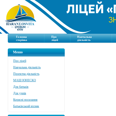
Головна
Про
Навчальна
сторінка
ліцей
діяльність
Меню
Про ліцей
Навчальна діяльність
Проектна діяльність
МАШ ЮНЕСКО
Для батьків
Для учнів
Корисні посилання
Батьківський вісник