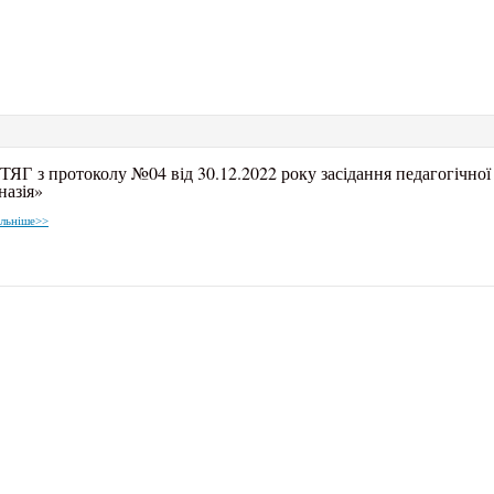
ЯГ з протоколу №04 від 30.12.2022 року засідання педагогічної
назія»
льніше>>