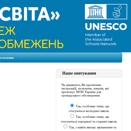
посилання
Наше опитування
Чи цікавитесь Ви проектами
інструкцій, положень, наказів, які
пропонує МОН України для
громадського обговорення
Так, особливо тими, що
стосуються молодшої школи.
Так, особливо тими, що
стосуються середньої та старшої школи.
Так, і навіть вношу зауваження та