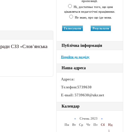
пропозиції.
Ні, достатньо того, що цим
цікавляться педагогічні працівники.
Не знаю, про що іде мова.
 ради СЗЗ «Слов’янська
Публічна інформація
Перейти до розділу
Наша адреса
Адреса:
Телефон:5739630
E-mail: 5739630@ukr.net
Календар
«
Січень 2023
»
Пн
Вт
Ср
Чт
Пт
Сб
Нд
1