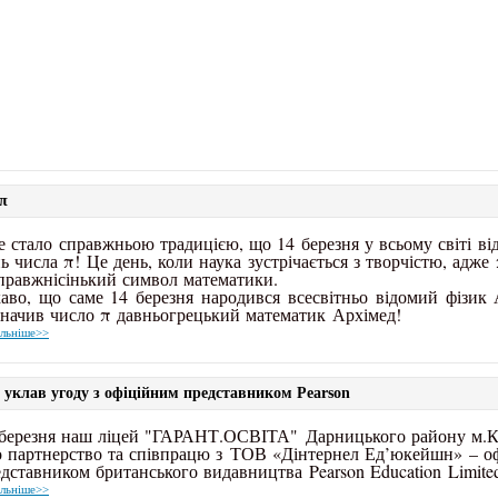
π
 стало справжньою традицією, що 14 березня у всьому світі в
ь числа π! Це день, коли наука зустрічається з творчістю, адже
правжнісінький символ математики.
аво, що саме 14 березня народився всесвітньо відомий фізик
значив число π давньогрецький математик Архімед!
льніше>>
клав угоду з офіційним представником Pearson
березня наш ліцей "
ГАРАНТ.ОСВІТА"
Дарницького району м.К
 партнерство та співпрацю з
ТОВ «Дінтернел Ед’юкейшн»
– о
едставником британського видавництва
Pearson Education Limite
льніше>>