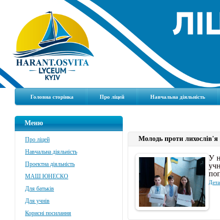
Головна сторінка
Про ліцей
Навчальна діяльність
Меню
Молодь проти лихослів'я
Про ліцей
Навчальна діяльність
У н
учн
Проектна діяльність
поп
МАШ ЮНЕСКО
Дета
Для батьків
Для учнів
Корисні посилання