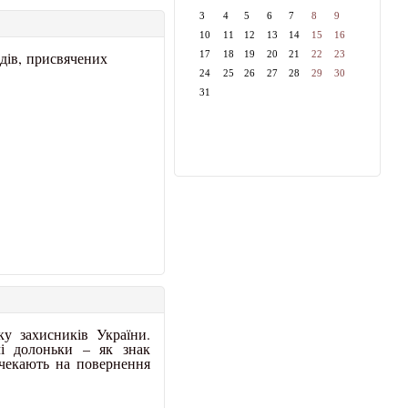
3
4
5
6
7
8
9
10
11
12
13
14
15
16
одів, присвячених
17
18
19
20
21
22
23
24
25
26
27
28
29
30
31
ку захисників України.
і долоньки – як знак
 чекають на повернення