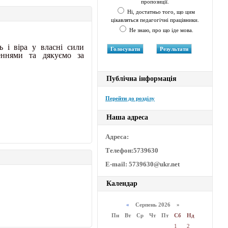
пропозиції.
Ні, достатньо того, що цим
цікавляться педагогічні працівники.
Не знаю, про що іде мова.
ь і віра у власні сили
еннями та дякуємо за
Публічна інформація
Перейти до розділу
Наша адреса
Адреса:
Телефон:5739630
E-mail: 5739630@ukr.net
Календар
«
Серпень 2026 »
Пн
Вт
Ср
Чт
Пт
Сб
Нд
1
2