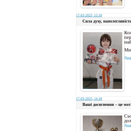
17-03-2025, 15:18
Сила духу, наполегливіст
Ко
пер
на
Ми 
Дета
17-03-2025, 14:18
Ваші досягнення – це мот
Сь
до
Дета