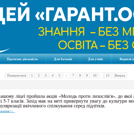
Проектна діяльність
Для батьків
Для учнів
Корисні 
Повернутися
1
2
3
4
5
6
7
8
9
10
15
Вперед
ашому ліцеї пройшла акція «Молодь проти лихослів'я», до якої
і 5-7 класів. Захід мав на меті привернути увагу до культури м
уляризації ввічливого спілкування серед підлітків.
льніше>>