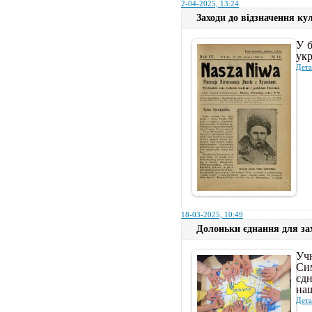
2-04-2025, 13:24
Заходи до відзначення ку
У б
укр
Дета
18-03-2025, 10:49
Долоньки єднання для за
Уч
Си
єдн
наш
Дета