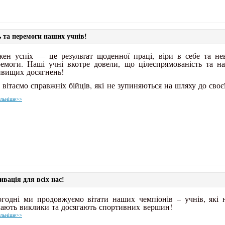
ь та перемоги наших учнів!
жен успіх — це результат щоденної праці, віри в себе та н
емоги. Наші учні вкотре довели, що цілеспрямованість та на
йвищих досягнень!
вітаємо справжніх бійців, які не зупиняються на шляху до своєї
льніше>>
ивація для всіх нас!
огодні ми продовжуємо вітати наших чемпіонів – учнів, які
лають виклики та досягають спортивних вершин!
льніше>>