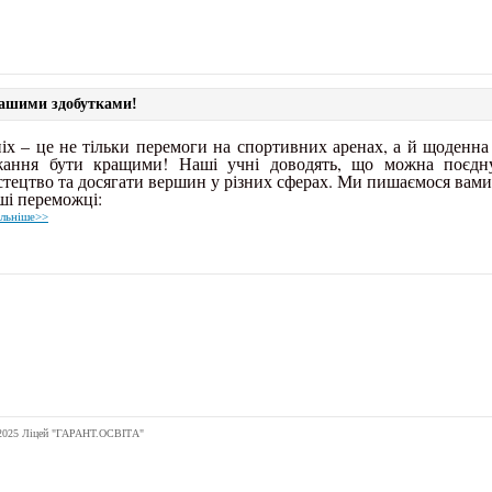
ашими здобутками!
іх – це не тільки перемоги на спортивних аренах, а й щоденна 
жання бути кращими! Наші учні доводять, що можна поєдну
тецтво та досягати вершин у різних сферах. Ми пишаємося вами
ші переможці:
льніше>>
я/2025 Ліцей "ГАРАНТ.ОСВІТА"