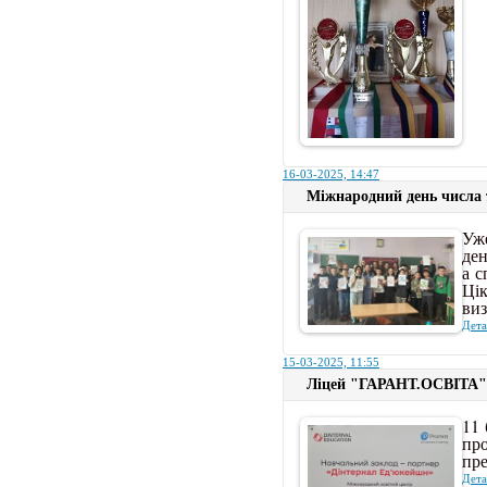
16-03-2025, 14:47
Міжнародний день числа 
Уже
ден
а с
Цік
ви
Дета
15-03-2025, 11:55
Ліцей "ГАРАНТ.ОСВІТА" у
11 
про
пр
Дета