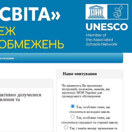
посилання
Наше опитування
Чи цікавитесь Ви проектами
інструкцій, положень, наказів, які
пропонує МОН України для
 активно долучилися
громадського обговорення
овлення та
Так, особливо тими, що
стосуються молодшої школи.
Так, особливо тими, що
стосуються середньої та старшої школи.
Так, і навіть вношу зауваження та