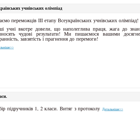
країнських учнівських олімпіад
аємо переможців ІІІ етапу Всеукраїнських учнівських олімпіад!
ші учні вкотре довели, що наполеглива праця, жага до знан
иносять чудові результати! Ми пишаємося вашими досягн
ранність, завзятість і прагнення до перемоги!
льніше>>
аси.
ір підручників 1, 2 класи. Витяг з протоколу
Детальніше>>