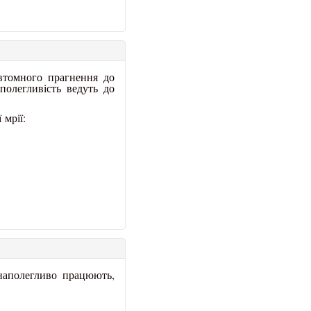
евтомного прагнення до
полегливість ведуть до
 мрії:
 наполегливо працюють,