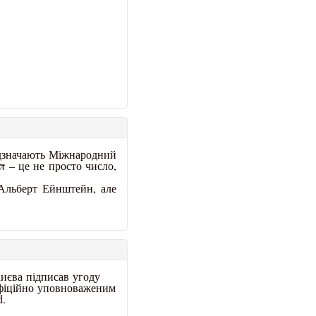
ідзначають Міжнародний
 π – це не просто число,
 Альберт Ейнштейн, але
иєва підписав угоду
фіційно уповноваженим
d
.