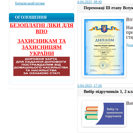
4-04-2025, 08:49
Батьківський вісник
Переможці ІІІ етапу Всеу
ОГОЛОШЕННЯ
Віт
БЕЗОПЛАТНІ ЛІКИ ДЛЯ
На
ВПО
пр
ста
ЗАХИСНИКАМ ТА
Дета
ЗАХИСНИЦЯМ
УКРАЇНИ
3-04-2025, 17:56
Вибір підручників 1, 2 кл
Виб