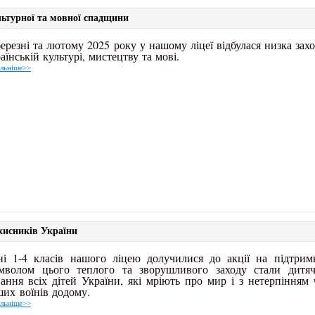
льтурної та мовної спадщини
ерезні та лютому 2025 року у нашому ліцеї відбулася низка зах
аїнській культурі, мистецтву та мові.
льніше>>
хисників України
ні 1-4 класів нашого ліцею долучилися до акції на підтрим
мволом цього теплого та зворушливого заходу стали дитяч
ання всіх дітей України, які мріють про мир і з нетерпінням
их воїнів додому.
льніше>>