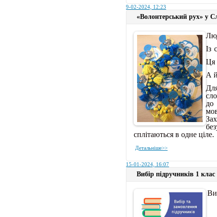
9-02-2024, 12:23
«Волонтерський рух» у Сл
Люд
Із 
Ця 
А й
Для
сл
до 
мо
За
без
сплітаються в одне ціле
.
Детальніше>>
15-01-2024, 16:07
Вибір підручників 1 клас
Ви