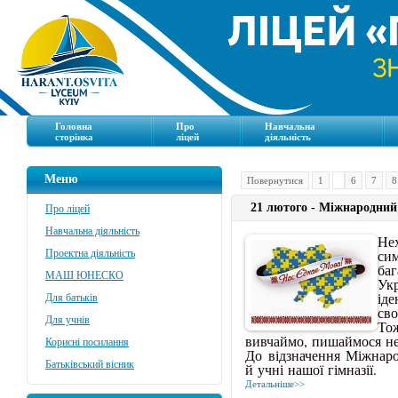
Головна
Про
Навчальна
сторінка
ліцей
діяльність
Меню
Повернутися
1
6
7
8
21 лютого - Міжнародний 
Про ліцей
Навчальна діяльність
Не
си
Проектна діяльність
баг
МАШ ЮНЕСКО
Ук
іде
Для батьків
сво
Для учнів
То
вивчаймо, пишаймося н
Корисні посилання
До відзначення Міжнаро
Батьківський вісник
й учні нашої гімназії.
Детальніше>>