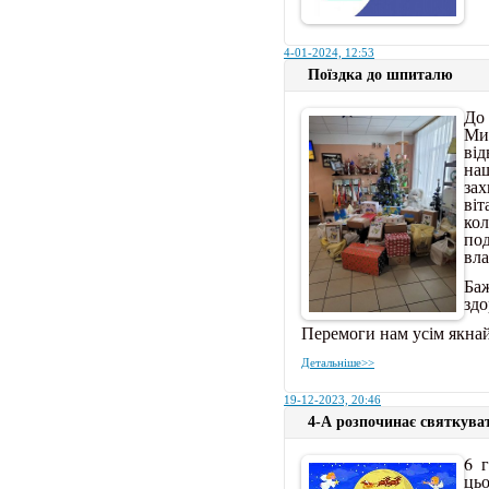
4-01-2024, 12:53
Поїздка до шпиталю
До
Ми
від
н
за
ві
кол
по
вла
Ба
здо
Перемоги нам усім якн
Детальніше>>
19-12-2023, 20:46
4-А розпочинає святкува
6 
цьо