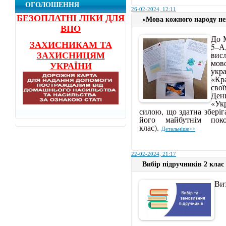
ОГОЛОШЕННЯ
26-02-2024, 12:11
БЕЗОПЛАТНІ ЛІКИ ДЛЯ
«Мова кожного народу не
ВПО
До 
ЗАХИСНИКАМ ТА
5–А,
вис
ЗАХИСНИЦЯМ
мов
УКРАЇНИ
укра
«Кр
сво
Дени
«Ук
силою, що здатна зберіг
його майбутнім пок
клас).
Детальніше>>
22-02-2024, 21:17
Вибір підручників 2 клас
Ви