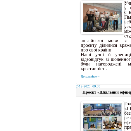
Учн
у 
C.
Гі
ве
усь
мі
ст
англійської мови за
проєкту ділилися враж
про свої країни.
Наші учні й учениці
відеовідгук зі щоденног
були нагороджені м
креативність.
Детальніше>>
2-12-2023, 09:58
Проєкт «Шкільний офіцер 
Го
«Шк
бе
ре
е
пр