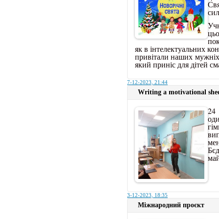
Св
сил
Учн
ць
по
як в інтелектуальних кон
привітали наших мужніх 
який приніс для дітей с
7-12-2023, 21:44
Writing a motivational she
2
од
гі
в
ме
Бє
ма
3-12-2023, 18:35
Міжнародний проєкт