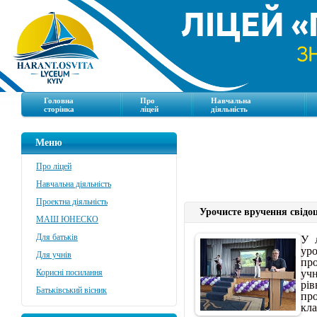
Головна
Про
Навчальна
сторінка
ліцей
діяльність
Меню
Про ліцей
Навчальна діяльність
Проектна діяльність
Урочисте вручення свідоц
МАШ ЮНЕСКО
У 
Для батьків
уро
Для учнів
про
уч
Корисні посилання
рі
Батьківський вісник
пр
кл