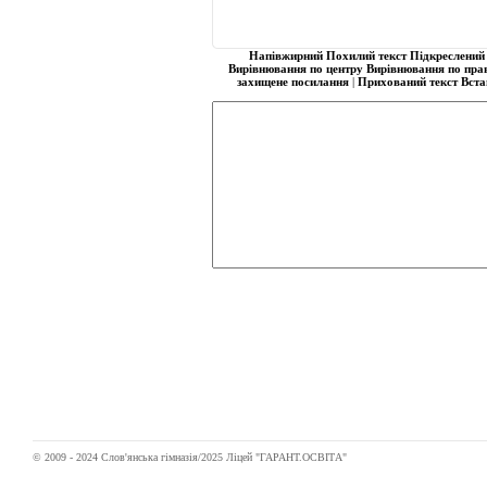
Напівжирний
Похилий текст
Підкреслений 
Вирівнювання по центру
Вирівнювання по пра
захищене посилання
|
Прихований текст
Вста
© 2009 - 2024 Слов'янська гімназія/2025 Ліцей "ГАРАНТ.ОСВІТА"