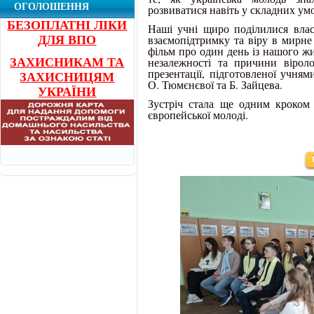
ОГОЛОШЕННЯ
розвиватися навіть у складних ум
БЕЗОПЛАТНІ ЛІКИ
Наші учні щиро поділилися влас
взаємопідтримку та віру в мирне
ДЛЯ ВПО
фільм про один день із нашого жи
незалежності та причини вірол
ЗАХИСНИКАМ ТА
презентації, підготовленої учня
ЗАХИСНИЦЯМ
О. Тюмєнєвої та Б. Зайцева.
УКРАЇНИ
Зустріч стала ще одним кроком 
європейської молоді.