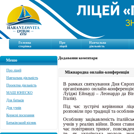
Головна
Про
Навчальна
сторінка
ліцей
діяльність
Додавання коментаря
Меню
Про ліцей
Міжнародна онлайн-конференція
Навчальна діяльність
В рамках святкування Дня Європи
Проектна діяльність
організовано онлайн-конференцію
Луїджі Ейнауді – Леонардо да Ві
МАШ ЮНЕСКО
Італія).
Для батьків
Під час зустрічі керівники ліц
Для учнів
розповіли про традиції та особливо
Корисні посилання
Особливу зацікавленість італійс
учнів у реаліях війни. Вони став
Батьківський вісник
час повітряних тривог, повсякде
те, як українська молодь зн