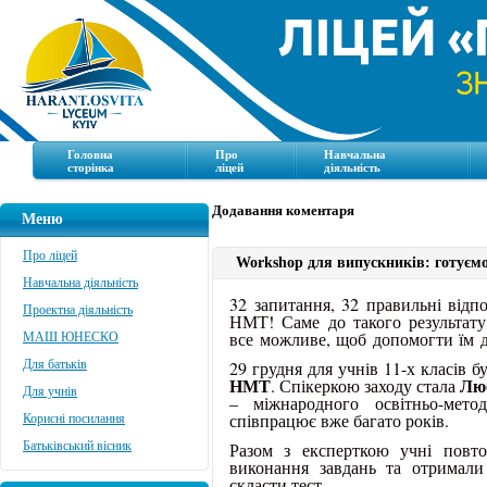
Головна
Про
Навчальна
сторінка
ліцей
діяльність
Додавання коментаря
Меню
Про ліцей
Workshop для випускників: готуємо
Навчальна діяльність
32 запитання, 32 правильні відпо
Проектна діяльність
НМТ! Саме до такого результат
все можливе, щоб допомогти їм д
МАШ ЮНЕСКО
29 грудня для учнів 11-х класів 
Для батьків
НМТ
Лю
. Спікеркою заходу стала
Для учнів
– міжнародного освітньо-мето
співпрацює вже багато років.
Корисні посилання
Разом з експерткою учні повто
Батьківський вісник
виконання завдань та отримали
скласти тест.