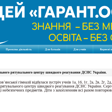
Проектна діяльність
Для батьків
Для учнів
Корисні 
льного рятувального центру швидкого реагування ДСНС України.
’янської гімназії відбулася зустріч учнів 1а, 1б, 1г, 2а, 2в, 2г, 2д, 
рятувального центру швидкого реагування ДСНС України. Сергє
ці небезпечних предметів. Діти з захопленням всі разом повторю