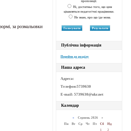
пропозиції.
Ні, достатньо того, що цим
цікавляться педагогічні працівники.
Не знаю, про що іде мова.
формі, за розмальовки
Публічна інформація
Перейти до розділу
Наша адреса
Адреса:
Телефон:5739630
E-mail: 5739630@ukr.net
Календар
«
Серпень 2026 »
Пн
Вт
Ср
Чт
Пт
Сб
Нд
1
2