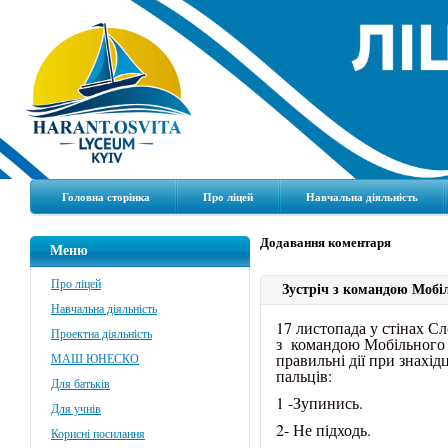
Головна сторінка
Про ліцей
Навчальна діяльність
Додавання коментаря
Меню
Про ліцей
Зустріч з командою Мобі
Навчальна діяльність
17 листопада у стінах Слов
Проектна діяльність
з командою Мобільного 
правильні дії при знахід
МАШ ЮНЕСКО
пальців:
Для батьків
1 -Зупинись.
Для учнів
2- Не підходь.
Корисні посилання