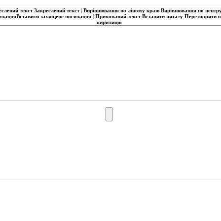
еслений текст
Закреслений текст
|
Вирівнювання по лівому краю
Вирівнювання по центр
илання
Вставити захищене посилання
|
Прихований текст
Вставити цитату
Перетворити об
кирилицю