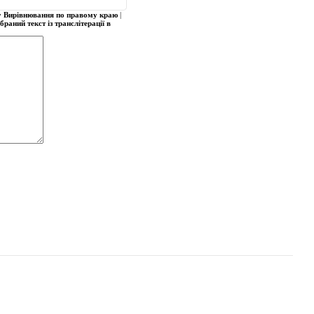
у
Вирівнювання по правому краю
|
раний текст із транслітерації в