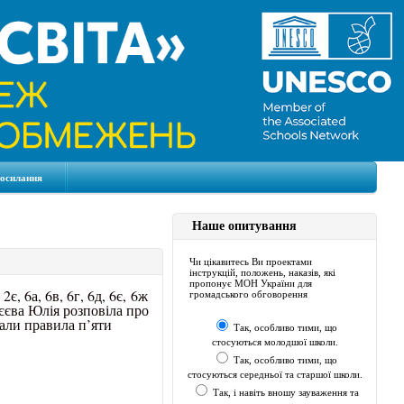
посилання
Наше опитування
Чи цікавитесь Ви проектами
інструкцій, положень, наказів, які
пропонує МОН України для
2є, 6а, 6в, 6г, 6д, 6є,
6ж
громадського обговорення
єва Юлія розповіла про
вали правила п’яти
Так, особливо тими, що
стосуються молодшої школи.
Так, особливо тими, що
стосуються середньої та старшої школи.
Так, і навіть вношу зауваження та