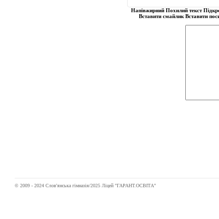
Напівжирний
Похилий текст
Підкр
Вставити смайлик
Вставити пос
© 2009 - 2024 Слов'янська гімназія/2025 Ліцей "ГАРАНТ.ОСВІТА"